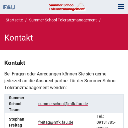
Zum Inhalt springen
Zur Navigation springen
Zum Seitenende springen
Startseite
Summer School Toleranzmanagement
Kontakt
Kontakt
Kontakt
Bei Fragen oder Anregungen können Sie sich gerne
jederzeit an die Ansprechpartner für der Summer School
Toleranzmanagement wenden:
Summer
School
summerschool@mfk.fau.de
Team
Tel.:
Stephan
freitag@mfk.fau.de
09131/85-
Freitag